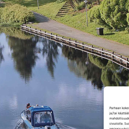
Parhaan koke
ja/tai käyttä
mahdollisuuden
sivustolla. Su