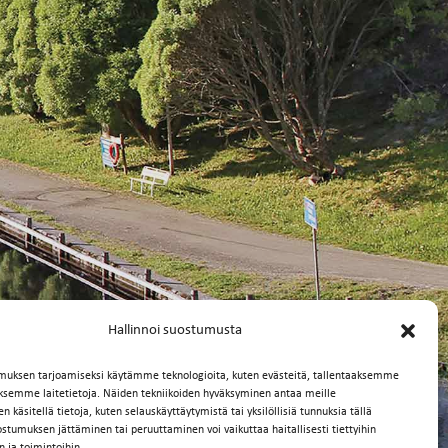
Hallinnoi suostumusta
muksen tarjoamiseksi käytämme teknologioita, kuten evästeitä, tallentaaksemme
äksemme laitetietoja. Näiden tekniikoiden hyväksyminen antaa meille
 käsitellä tietoja, kuten selauskäyttäytymistä tai yksilöllisiä tunnuksia tällä
ostumuksen jättäminen tai peruuttaminen voi vaikuttaa haitallisesti tiettyihin