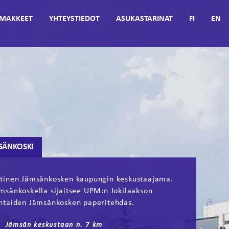
MAKKEET
YHTEYSTIEDOT
ASUKASTARINAT
FI
EN
SÄNKOSKI
tinen Jämsänkosken kaupungin keskustaajama.
msänkoskella sijaitsee UPM:n Jokilaakson
htaiden Jämsänkosken paperitehdas.
Jämsän keskustaan n. 7 km