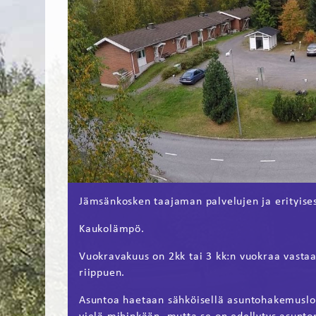
Jämsänkosken taajaman palvelujen ja erityises
Kaukolämpö.
Vuokravakuus on 2kk tai 3 kk:n vuokraa vasta
riippuen.
Asuntoa haetaan sähköisellä asuntohakemuslo