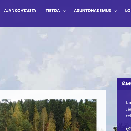
AJANKOHTAISTA
TIETOA
ASUNTOHAKEMUS
LO
JÄM
En
Jä
te