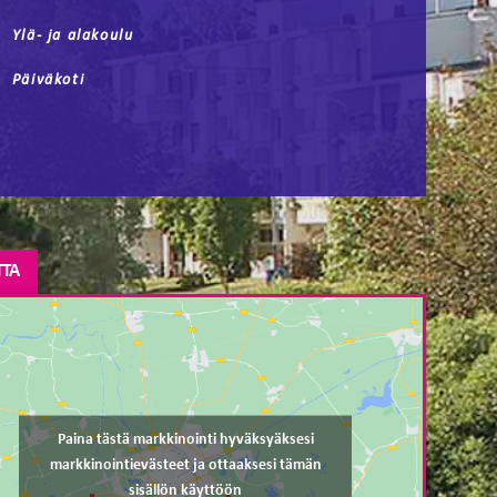
Ylä- ja alakoulu
Päiväkoti
TTA
Paina tästä markkinointi hyväksyäksesi
markkinointievästeet ja ottaaksesi tämän
sisällön käyttöön