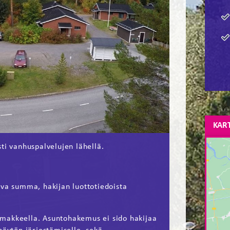
KAR
ti vanhuspalvelujen lähellä.
ava summa, hakijan luottotiedoista
makkeella. Asuntohakemus ei sido hakijaa