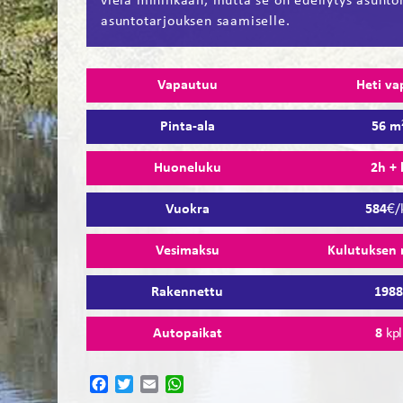
vielä mihinkään, mutta se on edellytys asunto
asuntotarjouksen saamiselle.
Vapautuu
Heti va
Pinta-ala
56 m
Huoneluku
2h + 
Vuokra
584
€/
Vesimaksu
Kulutuksen
Rakennettu
198
Autopaikat
8
kpl
Facebook
Twitter
Email
WhatsApp