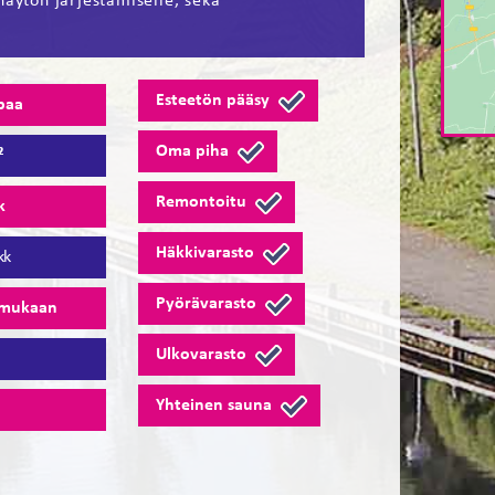
näytön järjestämiselle, sekä
Esteetön pääsy
paa
Oma piha
²
Remontoitu
k
Häkkivarasto
kk
Pyörävarasto
 mukaan
Ulkovarasto
8
Yhteinen sauna