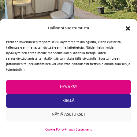
FI
EN
Hallinnoi suostumusta
Parhaan kokemuksen tarjoamiseksi käytämme teknologioita, kuten evästeitä,
tallentaaksemme ja/tai käyttääksemme laitetietoja. Näiden tekniikoiden
Facebook
Twitter
Email
WhatsApp
hyväksyminen antaa meille mahdollisuuden käsitellä tietoja, kuten
selauskäyttäytymistä tai yksilöllisiä tunnuksia tällä sivustolla. Suostumuksen
jättäminen tai peruuttaminen voi vaikuttaa haitallisesti tiettyihin ominaisuuksiin ja
toimintoihin.
HYVÄKSY
KIELLÄ
NÄYTÄ ASETUKSET
Cookie Policy
Privacy Statement
ARTIO