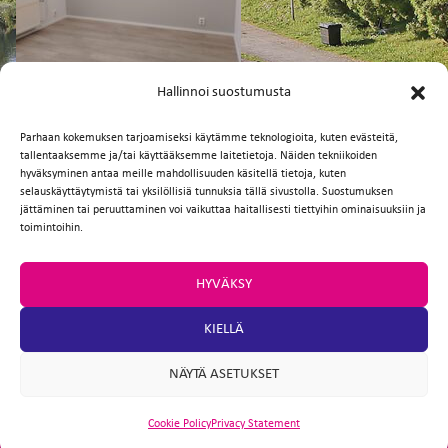
FI
EN
Hallinnoi suostumusta
Parhaan kokemuksen tarjoamiseksi käytämme teknologioita, kuten evästeitä,
tallentaaksemme ja/tai käyttääksemme laitetietoja. Näiden tekniikoiden
Facebook
Twitter
Email
WhatsApp
hyväksyminen antaa meille mahdollisuuden käsitellä tietoja, kuten
selauskäyttäytymistä tai yksilöllisiä tunnuksia tällä sivustolla. Suostumuksen
jättäminen tai peruuttaminen voi vaikuttaa haitallisesti tiettyihin ominaisuuksiin ja
toimintoihin.
HYVÄKSY
KIELLÄ
NÄYTÄ ASETUKSET
Cookie Policy
Privacy Statement
ARTIO