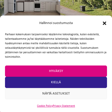
FI
EN
Hallinnoi suostumusta
Parhaan kokemuksen tarjoamiseksi käytämme teknologioita, kuten evästeitä,
tallentaaksemme ja/tai käyttääksemme laitetietoja. Näiden tekniikoiden
Facebook
Twitter
Email
WhatsApp
hyväksyminen antaa meille mahdollisuuden käsitellä tietoja, kuten
selauskäyttäytymistä tai yksilöllisiä tunnuksia tällä sivustolla. Suostumuksen
jättäminen tai peruuttaminen voi vaikuttaa haitallisesti tiettyihin ominaisuuksiin ja
toimintoihin.
HYVÄKSY
KIELLÄ
NÄYTÄ ASETUKSET
Cookie Policy
Privacy Statement
ARTIO