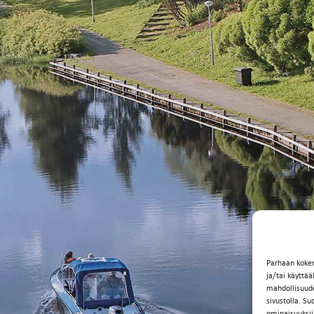
Parhaan koke
ja/tai käyttä
mahdollisuuden
sivustolla. Su