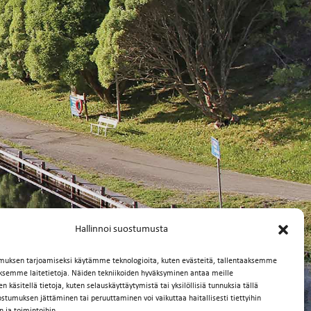
Hallinnoi suostumusta
muksen tarjoamiseksi käytämme teknologioita, kuten evästeitä, tallentaaksemme
äksemme laitetietoja. Näiden tekniikoiden hyväksyminen antaa meille
 käsitellä tietoja, kuten selauskäyttäytymistä tai yksilöllisiä tunnuksia tällä
ostumuksen jättäminen tai peruuttaminen voi vaikuttaa haitallisesti tiettyihin