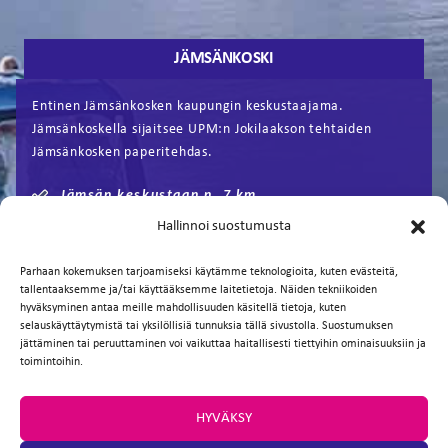
JÄMSÄNKOSKI
Entinen Jämsänkosken kaupungin keskustaajama.
Jämsänkoskella sijaitsee UPM:n Jokilaakson tehtaiden
Jämsänkosken paperitehdas.
Jämsän keskustaan n. 7 km
Hallinnoi suostumusta
Ylä- ja alakoulu
Parhaan kokemuksen tarjoamiseksi käytämme teknologioita, kuten evästeitä,
Päiväkoti
tallentaaksemme ja/tai käyttääksemme laitetietoja. Näiden tekniikoiden
hyväksyminen antaa meille mahdollisuuden käsitellä tietoja, kuten
selauskäyttäytymistä tai yksilöllisiä tunnuksia tällä sivustolla. Suostumuksen
jättäminen tai peruuttaminen voi vaikuttaa haitallisesti tiettyihin ominaisuuksiin ja
toimintoihin.
HYVÄKSY