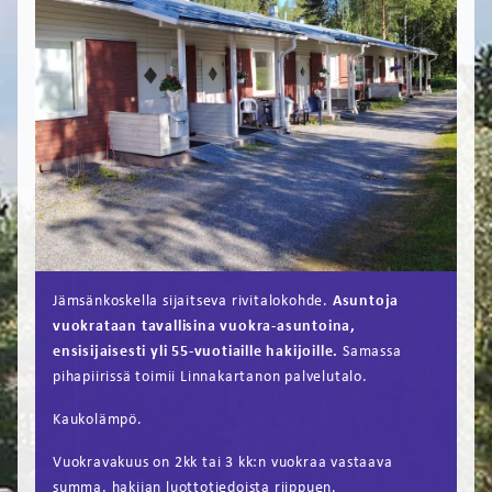
FI
EN
Jämsänkoskella sijaitseva rivitalokohde.
Asuntoja
vuokrataan tavallisina vuokra-asuntoina,
ensisijaisesti yli 55-vuotiaille hakijoille.
Samassa
pihapiirissä toimii Linnakartanon palvelutalo.
Kaukolämpö.
Vuokravakuus on 2kk tai 3 kk:n vuokraa vastaava
summa, hakijan luottotiedoista riippuen.