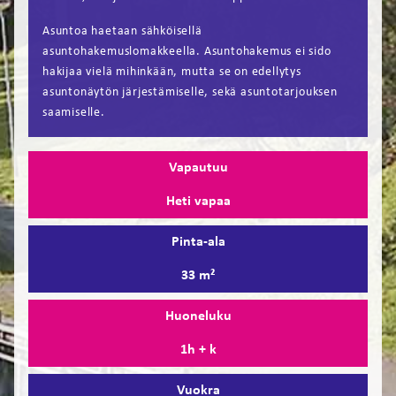
Asuntoa haetaan sähköisellä
asuntohakemuslomakkeella. Asuntohakemus ei sido
hakijaa vielä mihinkään, mutta se on edellytys
asuntonäytön järjestämiselle, sekä asuntotarjouksen
saamiselle.
Vapautuu
Heti vapaa
Pinta-ala
33 m²
Huoneluku
1h + k
Vuokra