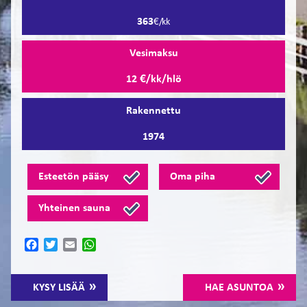
363
€/kk
Vesimaksu
12 €/kk/hlö
Rakennettu
1974
Esteetön pääsy
Oma piha
Yhteinen sauna
Facebook
Twitter
Email
WhatsApp
KYSY LISÄÄ
HAE ASUNTOA