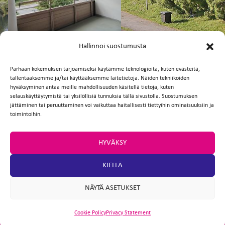
FI
EN
Hallinnoi suostumusta
Parhaan kokemuksen tarjoamiseksi käytämme teknologioita, kuten evästeitä,
tallentaaksemme ja/tai käyttääksemme laitetietoja. Näiden tekniikoiden
Facebook
Twitter
Email
WhatsApp
hyväksyminen antaa meille mahdollisuuden käsitellä tietoja, kuten
selauskäyttäytymistä tai yksilöllisiä tunnuksia tällä sivustolla. Suostumuksen
jättäminen tai peruuttaminen voi vaikuttaa haitallisesti tiettyihin ominaisuuksiin ja
toimintoihin.
HYVÄKSY
KIELLÄ
NÄYTÄ ASETUKSET
Cookie Policy
Privacy Statement
ARTIO