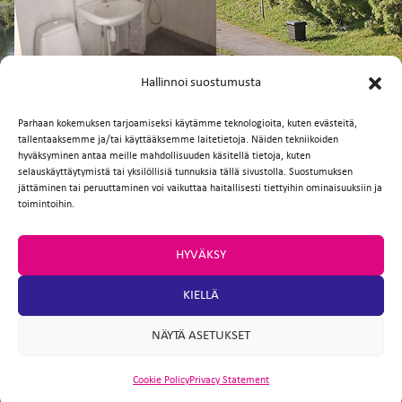
FI
EN
Hallinnoi suostumusta
Parhaan kokemuksen tarjoamiseksi käytämme teknologioita, kuten evästeitä,
tallentaaksemme ja/tai käyttääksemme laitetietoja. Näiden tekniikoiden
Facebook
Twitter
Email
WhatsApp
hyväksyminen antaa meille mahdollisuuden käsitellä tietoja, kuten
selauskäyttäytymistä tai yksilöllisiä tunnuksia tällä sivustolla. Suostumuksen
jättäminen tai peruuttaminen voi vaikuttaa haitallisesti tiettyihin ominaisuuksiin ja
toimintoihin.
HYVÄKSY
KIELLÄ
NÄYTÄ ASETUKSET
Cookie Policy
Privacy Statement
ARTIO