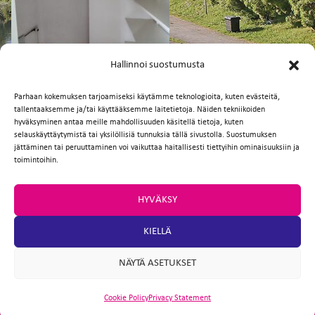
FI
EN
Hallinnoi suostumusta
Parhaan kokemuksen tarjoamiseksi käytämme teknologioita, kuten evästeitä,
tallentaaksemme ja/tai käyttääksemme laitetietoja. Näiden tekniikoiden
Facebook
Twitter
Email
WhatsApp
hyväksyminen antaa meille mahdollisuuden käsitellä tietoja, kuten
selauskäyttäytymistä tai yksilöllisiä tunnuksia tällä sivustolla. Suostumuksen
jättäminen tai peruuttaminen voi vaikuttaa haitallisesti tiettyihin ominaisuuksiin ja
toimintoihin.
HYVÄKSY
KIELLÄ
NÄYTÄ ASETUKSET
Cookie Policy
Privacy Statement
ARTIO