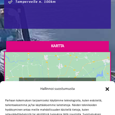
Tampereelle n. 100km
KARTTA
Paina tästä markkinointi hyväksyäksesi
Hallinnoi suostumusta
markkinointievästeet ja ottaaksesi tämän
sisällön käyttöön
Parhaan kokemuksen tarjoamiseksi käytämme teknologioita, kuten evästeitä,
tallentaaksemme ja/tai käyttääksemme laitetietoja. Näiden tekniikoiden
hyväksyminen antaa meille mahdollisuuden käsitellä tietoja, kuten
selauskäyttäytymistä tai yksilöllisiä tunnuksia tällä sivustolla. Suostumuksen