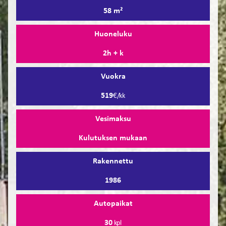
58 m²
Huoneluku
2h + k
Vuokra
519
€/kk
Vesimaksu
Kulutuksen mukaan
Rakennettu
1986
Autopaikat
30
kpl