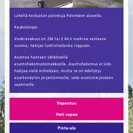
FI
Lähellä keskustan palveluja Palomäen alueella.
EN
Kaukolämpö.
Vuokravakuus on 2kk tai 3 kk:n vuokraa vastaava
summa, hakijan luottotiedoista riippuen.
Asuntoa haetaan sähköisellä
asuntohakemuslomakkeella. Asuntohakemus ei sido
hakijaa vielä mihinkään, mutta se on edellytys
asuntonäytön järjestämiselle, sekä asuntotarjouksen
saamiselle.
Vapautuu
Heti vapaa
Pinta-ala