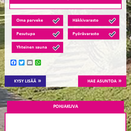
Oma parveke
Häkkivarasto
Pesutupa
Pyörävarasto
Yhteinen sauna
Facebook
Twitter
Email
WhatsApp
KYSY LISÄÄ
HAE ASUNTOA
POHJAKUVA