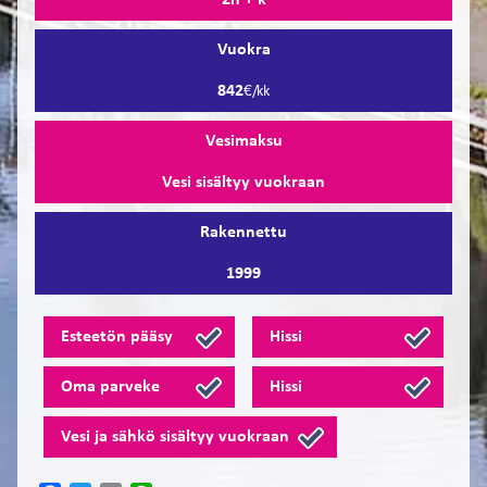
2h + k
Vuokra
842
€/kk
Vesimaksu
Vesi sisältyy vuokraan
Rakennettu
1999
Esteetön pääsy
Hissi
Oma parveke
Hissi
Vesi ja sähkö sisältyy vuokraan