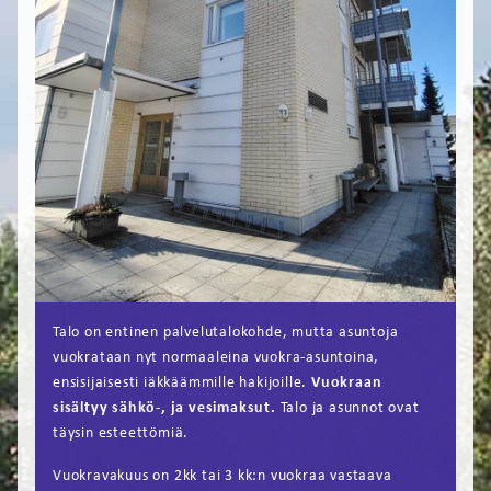
FI
EN
Talo on entinen palvelutalokohde, mutta asuntoja
vuokrataan nyt normaaleina vuokra-asuntoina,
ensisijaisesti iäkkäämmille hakijoille.
Vuokraan
sisältyy sähkö-, ja vesimaksut.
Talo ja asunnot ovat
täysin esteettömiä.
Vuokravakuus on 2kk tai 3 kk:n vuokraa vastaava