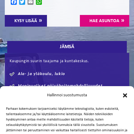
Facebook
Twitter
Email
WhatsApp
KYSY LISÄÄ
HAE ASUNTOA
JÄMSÄ
Kaupungin suurin taajama ja kuntakeskus.
Ala- ja yläkoulu, lukio
Monipuoliset päivähoitomahdollisuudet
Hallinnoi suostumusta
Jyväskylään n. 60km
Parhaan kokemuksen tarjoamiseksi käytämme teknologioita, kuten evästeitä,
Tampereelle n. 100km
tallentaaksemme ja/tai käyttääksemme laitetietoja. Näiden tekniikoiden
hyväksyminen antaa meille mahdollisuuden käsitellä tietoja, kuten
selauskäyttäytymistä tai yksilöllisiä tunnuksia tällä sivustolla. Suostumuksen
jättäminen tai peruuttaminen voi vaikuttaa haitallisesti tiettyihin ominaisuuksiin ja