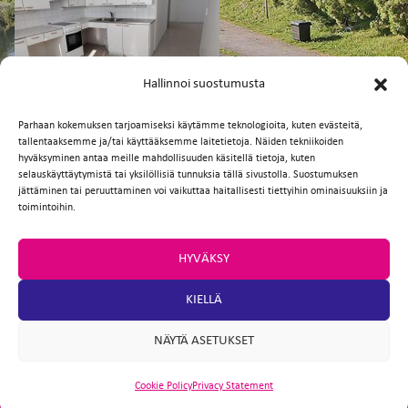
FI
EN
Hallinnoi suostumusta
Parhaan kokemuksen tarjoamiseksi käytämme teknologioita, kuten evästeitä,
tallentaaksemme ja/tai käyttääksemme laitetietoja. Näiden tekniikoiden
hyväksyminen antaa meille mahdollisuuden käsitellä tietoja, kuten
selauskäyttäytymistä tai yksilöllisiä tunnuksia tällä sivustolla. Suostumuksen
jättäminen tai peruuttaminen voi vaikuttaa haitallisesti tiettyihin ominaisuuksiin ja
Facebook
Twitter
Email
WhatsApp
toimintoihin.
HYVÄKSY
KIELLÄ
NÄYTÄ ASETUKSET
Cookie Policy
Privacy Statement
ARTIO