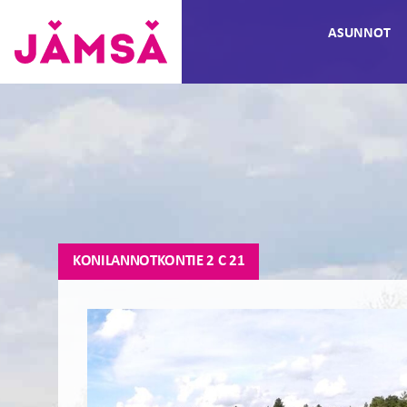
Hyppää
ASUNNOT
sisältöön
Vuokra-
asunnot
Jämsässä
KONILANNOTKONTIE 2 C 21