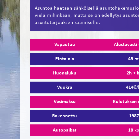
Asuntoa haetaan sähköisellä asuntohakemuslo
vielä mihinkään, mutta se on edellytys asunto
asuntotarjouksen saamiselle.
Vapautuu
Alustavasti
Pinta-ala
45 m
Huoneluku
2h + 
Vuokra
414
€/
Vesimaksu
Kulutuksen
Rakennettu
198
Autopaikat
18
kp