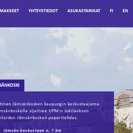
MAKKEET
YHTEYSTIEDOT
ASUKASTARINAT
FI
EN
SÄNKOSKI
tinen Jämsänkosken kaupungin keskustaajama.
msänkoskella sijaitsee UPM:n Jokilaakson
htaiden Jämsänkosken paperitehdas.
Jämsän keskustaan n. 7 km