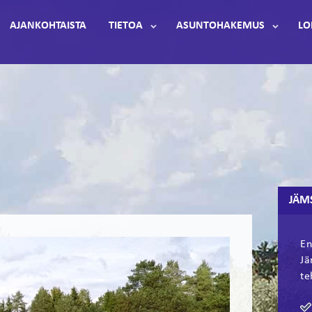
AJANKOHTAISTA
TIETOA
ASUNTOHAKEMUS
LO
JÄM
En
Jä
te