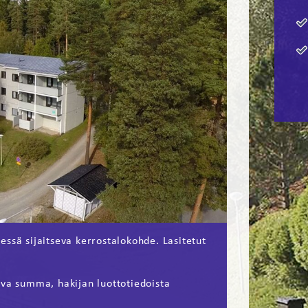
ssä sijaitseva kerrostalokohde. Lasitetut
ava summa, hakijan luottotiedoista