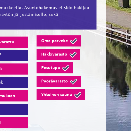
makkeella. Asuntohakemus ei sido hakijaa
näytön järjestämiselle, sekä
Oma parveke
 varattu
Häkkivarasto
²
Pesutupa
kk
Pyörävarasto
kk
Yhteinen sauna
 mukaan
7
l