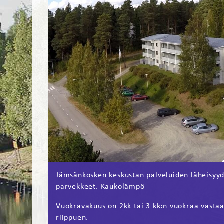
Jämsänkosken keskustan palveluiden läheisyyde
parvekkeet. Kaukolämpö
Vuokravakuus on 2kk tai 3 kk:n vuokraa vasta
riippuen.