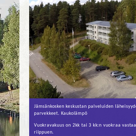
Jämsänkosken keskustan palveluiden läheisyyde
parvekkeet. Kaukolämpö
Vuokravakuus on 2kk tai 3 kk:n vuokraa vasta
riippuen.