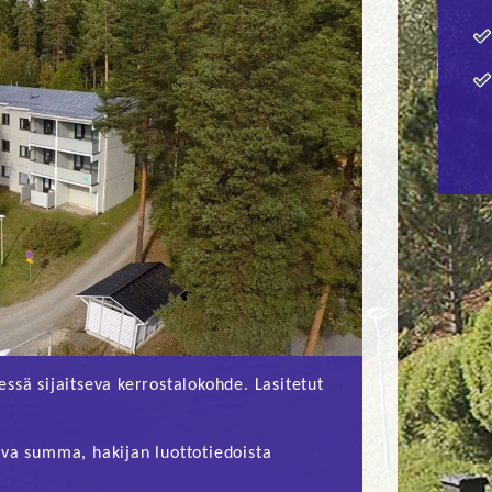
ssä sijaitseva kerrostalokohde. Lasitetut
ava summa, hakijan luottotiedoista