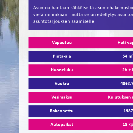
Asuntoa haetaan sähköisellä asuntohakemuslo
vielä mihinkään, mutta se on edellytys asunto
asuntotarjouksen saamiselle.
Vapautuu
Heti va
Pinta-ala
54 m
Huoneluku
2h + 
Vuokra
496
€/
Vesimaksu
Kulutuksen
Rakennettu
198
Autopaikat
18
kp