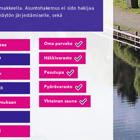
makkeella. Asuntohakemus ei sido hakijaa
näytön järjestämiselle, sekä
Oma parveke
paa
Häkkivarasto
²
Pesutupa
k
Pyörävarasto
kk
Yhteinen sauna
 mukaan
7
l