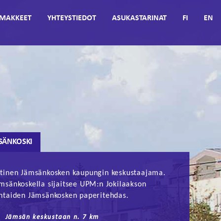
MAKKEET
YHTEYSTIEDOT
ASUKASTARINAT
FI
EN
SÄNKOSKI
tinen Jämsänkosken kaupungin keskustaajama.
msänkoskella sijaitsee UPM:n Jokilaakson
htaiden Jämsänkosken paperitehdas.
Jämsän keskustaan n. 7 km