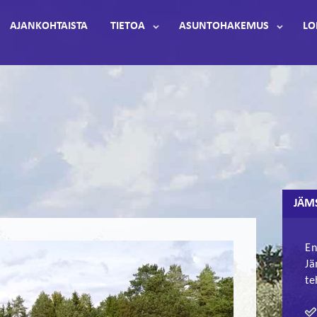
AJANKOHTAISTA
TIETOA
ASUNTOHAKEMUS
LO
JÄM
En
Jä
te