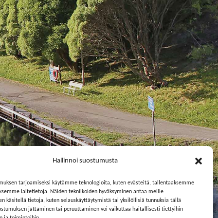
Hallinnoi suostumusta
muksen tarjoamiseksi käytämme teknologioita, kuten evästeitä, tallentaaksemme
äksemme laitetietoja. Näiden tekniikoiden hyväksyminen antaa meille
 käsitellä tietoja, kuten selauskäyttäytymistä tai yksilöllisiä tunnuksia tällä
ostumuksen jättäminen tai peruuttaminen voi vaikuttaa haitallisesti tiettyihin