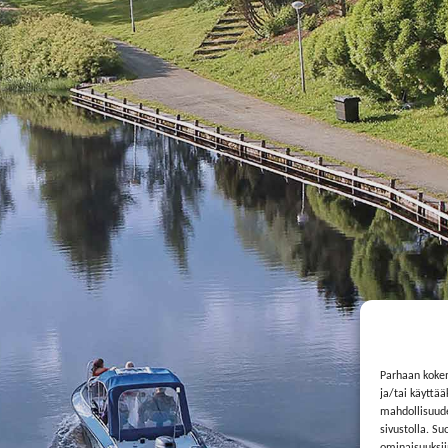
Parhaan koke
ja/tai käyttä
mahdollisuuden
sivustolla. Su