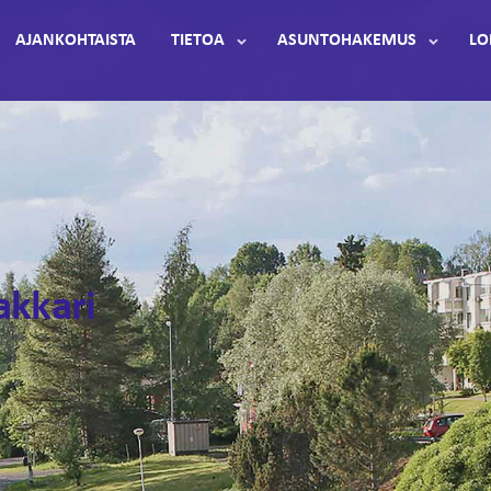
AJANKOHTAISTA
TIETOA
ASUNTOHAKEMUS
LO
akkari