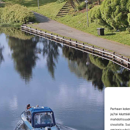
Parhaan koke
ja/tai käyttä
mahdollisuuden
sivustolla. Su