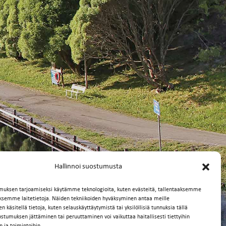
Hallinnoi suostumusta
muksen tarjoamiseksi käytämme teknologioita, kuten evästeitä, tallentaaksemme
äksemme laitetietoja. Näiden tekniikoiden hyväksyminen antaa meille
 käsitellä tietoja, kuten selauskäyttäytymistä tai yksilöllisiä tunnuksia tällä
ostumuksen jättäminen tai peruuttaminen voi vaikuttaa haitallisesti tiettyihin