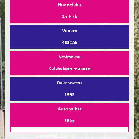
Huoneluku
2h + kk
Vuokra
468
€/kk
Vesimaksu
Kulutuksen mukaan
Rakennettu
1993
Autopaikat
36
kpl