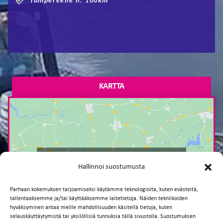
Tampereelle n. 100km
KARTTA
Paina tästä markkinointi hyväksyäksesi
Hallinnoi suostumusta
markkinointievästeet ja ottaaksesi tämän
sisällön käyttöön
Parhaan kokemuksen tarjoamiseksi käytämme teknologioita, kuten evästeitä,
tallentaaksemme ja/tai käyttääksemme laitetietoja. Näiden tekniikoiden
hyväksyminen antaa meille mahdollisuuden käsitellä tietoja, kuten
selauskäyttäytymistä tai yksilöllisiä tunnuksia tällä sivustolla. Suostumuksen