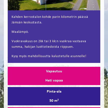
FI
EN
Kahden kerrostalon kohde parin kilometrin päässä
Jämsän keskustasta.
Maalämpö.
Vuokravakuus on 2kk tai 3 kk:n vuokraa vastaava
summa, hakijan luottotiedoista riippuen.
Kysy myös mahdollisuutta kalustetulle asunnolle!
Vapautuu
Heti vapaa
Pinta-ala
50 m²