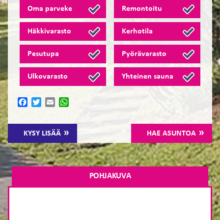
Oma parveke
Remontoitu
Häkkivarasto
Kerhotila
Pesutupa
Pyörävarasto
Ulkovarasto
Yhteinen sauna
Facebook
Twitter
Email
WhatsApp
KYSY LISÄÄ
HAE ASUNTOA
POHJAKUVA