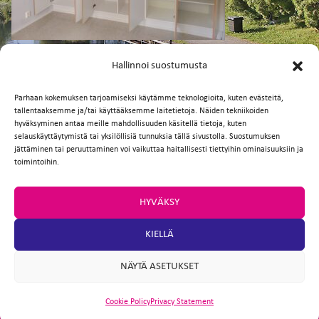
FI
EN
Facebook
Twitter
Email
WhatsApp
Hallinnoi suostumusta
Parhaan kokemuksen tarjoamiseksi käytämme teknologioita, kuten evästeitä,
tallentaaksemme ja/tai käyttääksemme laitetietoja. Näiden tekniikoiden
hyväksyminen antaa meille mahdollisuuden käsitellä tietoja, kuten
selauskäyttäytymistä tai yksilöllisiä tunnuksia tällä sivustolla. Suostumuksen
jättäminen tai peruuttaminen voi vaikuttaa haitallisesti tiettyihin ominaisuuksiin ja
toimintoihin.
HYVÄKSY
KIELLÄ
NÄYTÄ ASETUKSET
Cookie Policy
Privacy Statement
ARTIO