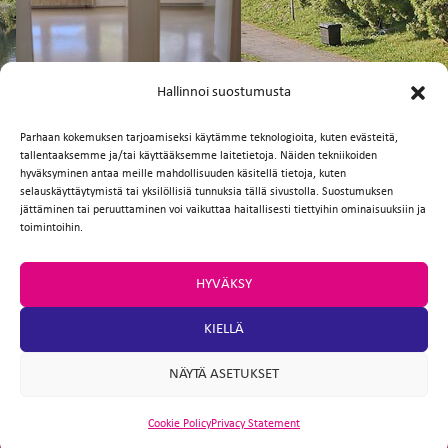
FI
EN
Hallinnoi suostumusta
Parhaan kokemuksen tarjoamiseksi käytämme teknologioita, kuten evästeitä,
tallentaaksemme ja/tai käyttääksemme laitetietoja. Näiden tekniikoiden
Facebook
Twitter
Email
WhatsApp
hyväksyminen antaa meille mahdollisuuden käsitellä tietoja, kuten
selauskäyttäytymistä tai yksilöllisiä tunnuksia tällä sivustolla. Suostumuksen
jättäminen tai peruuttaminen voi vaikuttaa haitallisesti tiettyihin ominaisuuksiin ja
toimintoihin.
HYVÄKSY
KIELLÄ
NÄYTÄ ASETUKSET
Cookie Policy
Privacy Statement
ARTIO