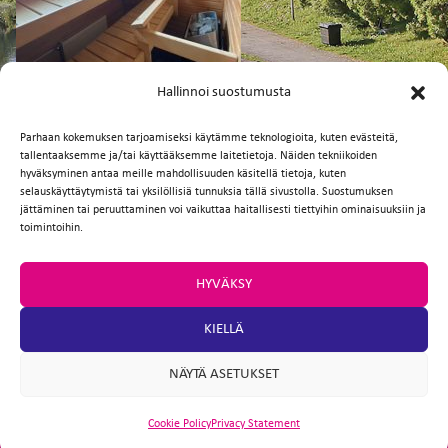
FI
EN
Hallinnoi suostumusta
Parhaan kokemuksen tarjoamiseksi käytämme teknologioita, kuten evästeitä,
tallentaaksemme ja/tai käyttääksemme laitetietoja. Näiden tekniikoiden
Facebook
Twitter
Email
WhatsApp
hyväksyminen antaa meille mahdollisuuden käsitellä tietoja, kuten
selauskäyttäytymistä tai yksilöllisiä tunnuksia tällä sivustolla. Suostumuksen
jättäminen tai peruuttaminen voi vaikuttaa haitallisesti tiettyihin ominaisuuksiin ja
toimintoihin.
HYVÄKSY
KIELLÄ
NÄYTÄ ASETUKSET
Cookie Policy
Privacy Statement
ARTIO