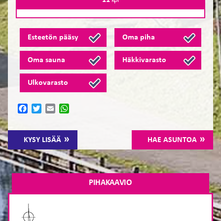
11
kpl
Esteetön pääsy
Oma piha
Oma sauna
Häkkivarasto
Ulkovarasto
Facebook
Twitter
Email
WhatsApp
KYSY LISÄÄ
HAE ASUNTOA
PIHAKAAVIO