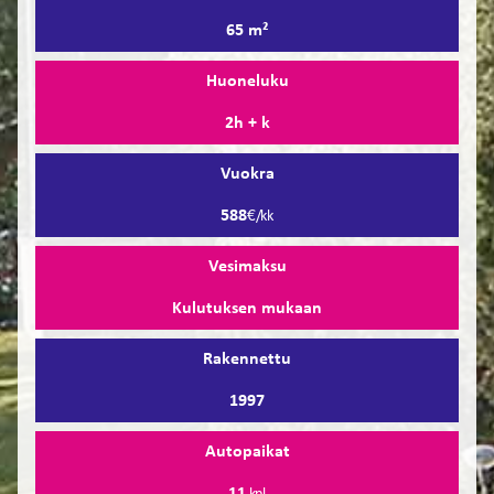
65 m²
Huoneluku
2h + k
Vuokra
588
€/kk
Vesimaksu
Kulutuksen mukaan
Rakennettu
1997
Autopaikat