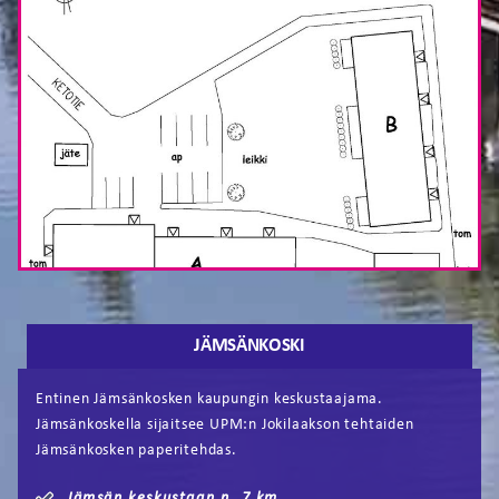
JÄMSÄNKOSKI
Entinen Jämsänkosken kaupungin keskustaajama.
Jämsänkoskella sijaitsee UPM:n Jokilaakson tehtaiden
Jämsänkosken paperitehdas.
Jämsän keskustaan n. 7 km