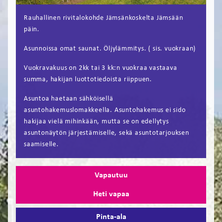
FI
Rauhallinen rivitalokohde Jämsänkoskelta Jämsään
päin.
EN
Asunnoissa omat saunat. Öljylämmitys. ( sis. vuokraan)
Vuokravakuus on 2kk tai 3 kk:n vuokraa vastaava
summa, hakijan luottotiedoista riippuen.
Asuntoa haetaan sähköisellä
asuntohakemuslomakkeella. Asuntohakemus ei sido
hakijaa vielä mihinkään, mutta se on edellytys
asuntonäytön järjestämiselle, sekä asuntotarjouksen
saamiselle.
Vapautuu
Heti vapaa
Pinta-ala