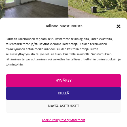
FI
EN
Hallinnoi suostumusta
Parhaan kokemuksen tarjoamiseksi käytämme teknologioita, kuten evästeitä,
tallentaaksemme ja/tai käyttääksemme laitetietoja. Näiden tekniikoiden
Facebook
Twitter
Email
WhatsApp
hyväksyminen antaa meille mahdollisuuden käsitellä tietoja, kuten
selauskäyttäytymistä tai yksilöllisiä tunnuksia tällä sivustolla. Suostumuksen
jättäminen tai peruuttaminen voi vaikuttaa haitallisesti tiettyihin ominaisuuksiin ja
toimintoihin.
HYVÄKSY
KIELLÄ
NÄYTÄ ASETUKSET
Cookie Policy
Privacy Statement
ARTIO