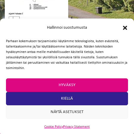
FI
EN
Hallinnoi suostumusta
Parhaan kokemuksen tarjoamiseksi käytämme teknologioita, kuten evästeitä,
tallentaaksemme ja/tai käyttääksemme laitetietoja. Näiden tekniikoiden
Facebook
Twitter
Email
WhatsApp
hyväksyminen antaa meille mahdollisuuden käsitellä tietoja, kuten
selauskäyttäytymistä tai yksilöllisiä tunnuksia tällä sivustolla. Suostumuksen
jättäminen tai peruuttaminen voi vaikuttaa haitallisesti tiettyihin ominaisuuksiin ja
toimintoihin.
HYVÄKSY
KIELLÄ
NÄYTÄ ASETUKSET
Cookie Policy
Privacy Statement
ARTIO