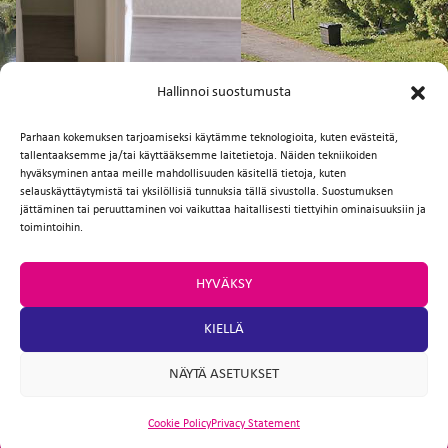
FI
EN
Hallinnoi suostumusta
Parhaan kokemuksen tarjoamiseksi käytämme teknologioita, kuten evästeitä,
tallentaaksemme ja/tai käyttääksemme laitetietoja. Näiden tekniikoiden
Facebook
Twitter
Email
WhatsApp
hyväksyminen antaa meille mahdollisuuden käsitellä tietoja, kuten
selauskäyttäytymistä tai yksilöllisiä tunnuksia tällä sivustolla. Suostumuksen
jättäminen tai peruuttaminen voi vaikuttaa haitallisesti tiettyihin ominaisuuksiin ja
toimintoihin.
HYVÄKSY
KIELLÄ
NÄYTÄ ASETUKSET
Cookie Policy
Privacy Statement
ARTIO