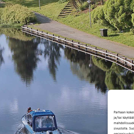
Parhaan koke
ja/tai käyttä
mahdollisuuden
sivustolla. Su