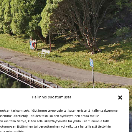
Hallinnoi suostumusta
muksen tarjoamiseksi käytämme teknologioita, kuten evästeitä, tallentaaksemme
äksemme laitetietoja. Näiden tekniikoiden hyväksyminen antaa meille
 käsitellä tietoja, kuten selauskäyttäytymistä tai yksilöllisiä tunnuksia tällä
ostumuksen jättäminen tai peruuttaminen voi vaikuttaa haitallisesti tiettyihin