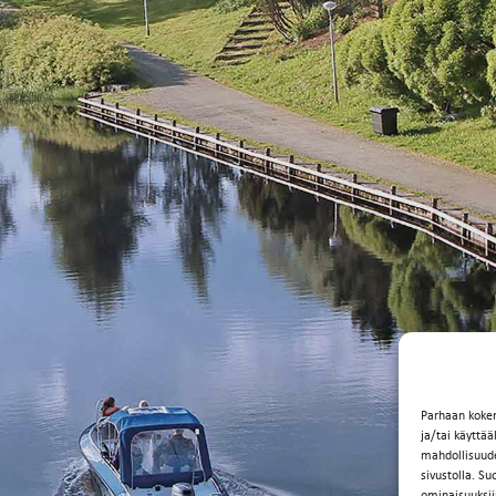
Parhaan koke
ja/tai käyttä
mahdollisuuden
sivustolla. Su