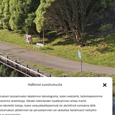
Hallinnoi suostumusta
muksen tarjoamiseksi käytämme teknologioita, kuten evästeitä, tallentaaksemme
äksemme laitetietoja. Näiden tekniikoiden hyväksyminen antaa meille
 käsitellä tietoja, kuten selauskäyttäytymistä tai yksilöllisiä tunnuksia tällä
ostumuksen jättäminen tai peruuttaminen voi vaikuttaa haitallisesti tiettyihin