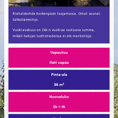
FI
Rivitalokohde Koskenpään taajamassa. Omat saunat.
EN
Sähkölämmitys.
Vuokravakuus on 2kk:n vuokraa vastaava summa,
mikäli hakijan luottotiedoissa ei ole merkintöjä.
Vapautuu
Heti vapaa
Pinta-ala
36 m²
Huoneluku
1h + tk