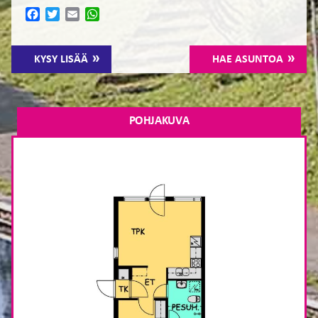
Facebook
Twitter
Email
WhatsApp
KYSY LISÄÄ
HAE ASUNTOA
POHJAKUVA