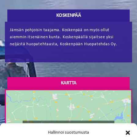
KOSKENPÄÄ
Jämsän pohjoisin taajama. Koskenpää on myös ollut
aiemmin itsenäinen kunta. Koskenpäällä sijaitsee yksi
neljästä huopatehtaasta, Koskenpään Huopatehdas Oy.
KARTTA
Paina tästä markkinointi hyväksyäksesi
Hallinnoi suostumusta
markkinointievästeet ja ottaaksesi tämän