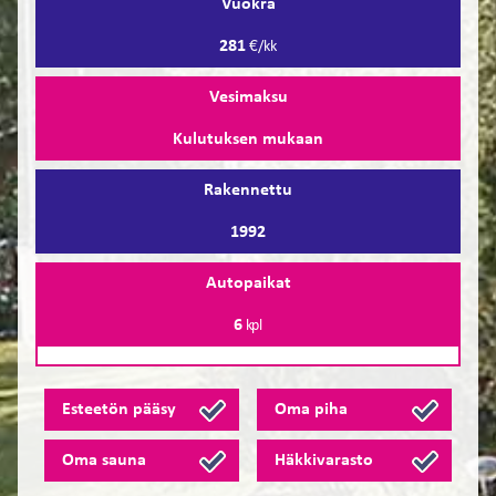
Vuokra
281
€/kk
Vesimaksu
Kulutuksen mukaan
Rakennettu
1992
Autopaikat
6
kpl
Esteetön pääsy
Oma piha
Oma sauna
Häkkivarasto