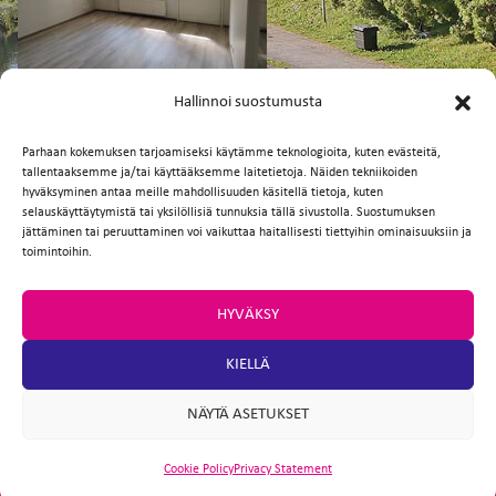
FI
EN
Hallinnoi suostumusta
Parhaan kokemuksen tarjoamiseksi käytämme teknologioita, kuten evästeitä,
tallentaaksemme ja/tai käyttääksemme laitetietoja. Näiden tekniikoiden
Facebook
Twitter
Email
WhatsApp
hyväksyminen antaa meille mahdollisuuden käsitellä tietoja, kuten
selauskäyttäytymistä tai yksilöllisiä tunnuksia tällä sivustolla. Suostumuksen
jättäminen tai peruuttaminen voi vaikuttaa haitallisesti tiettyihin ominaisuuksiin ja
toimintoihin.
HYVÄKSY
KIELLÄ
NÄYTÄ ASETUKSET
Cookie Policy
Privacy Statement
ARTIO