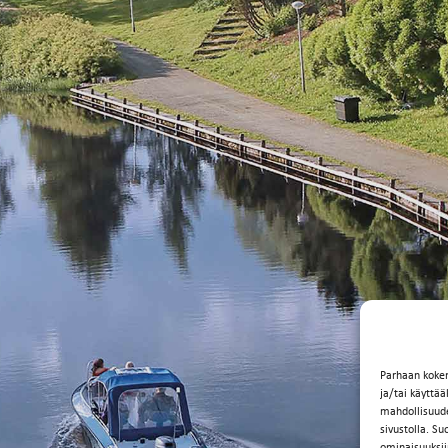
Parhaan koke
ja/tai käyttä
mahdollisuuden
sivustolla. Su