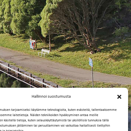
Hallinnoi suostumusta
muksen tarjoamiseksi käytämme teknologioita, kuten evästeitä, tallentaaksemme
äksemme laitetietoja. Näiden tekniikoiden hyväksyminen antaa meille
 käsitellä tietoja, kuten selauskäyttäytymistä tai yksilöllisiä tunnuksia tällä
ostumuksen jättäminen tai peruuttaminen voi vaikuttaa haitallisesti tiettyihin