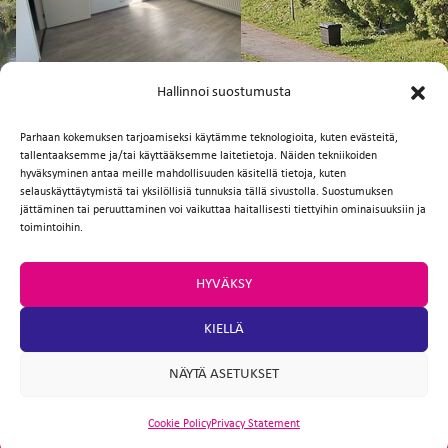
FI
EN
Hallinnoi suostumusta
Parhaan kokemuksen tarjoamiseksi käytämme teknologioita, kuten evästeitä,
tallentaaksemme ja/tai käyttääksemme laitetietoja. Näiden tekniikoiden
Facebook
Twitter
Email
WhatsApp
hyväksyminen antaa meille mahdollisuuden käsitellä tietoja, kuten
selauskäyttäytymistä tai yksilöllisiä tunnuksia tällä sivustolla. Suostumuksen
jättäminen tai peruuttaminen voi vaikuttaa haitallisesti tiettyihin ominaisuuksiin ja
toimintoihin.
HYVÄKSY
KIELLÄ
NÄYTÄ ASETUKSET
Cookie Policy
Privacy Statement
ARTIO