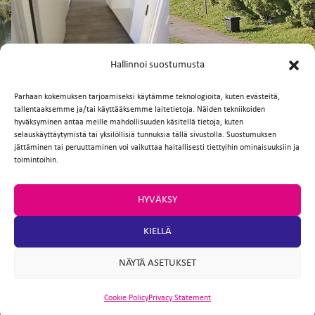
FI
EN
Hallinnoi suostumusta
Parhaan kokemuksen tarjoamiseksi käytämme teknologioita, kuten evästeitä,
tallentaaksemme ja/tai käyttääksemme laitetietoja. Näiden tekniikoiden
Facebook
Twitter
Email
WhatsApp
hyväksyminen antaa meille mahdollisuuden käsitellä tietoja, kuten
selauskäyttäytymistä tai yksilöllisiä tunnuksia tällä sivustolla. Suostumuksen
jättäminen tai peruuttaminen voi vaikuttaa haitallisesti tiettyihin ominaisuuksiin ja
toimintoihin.
HYVÄKSY
KIELLÄ
NÄYTÄ ASETUKSET
Cookie Policy
Privacy Statement
ARTIO