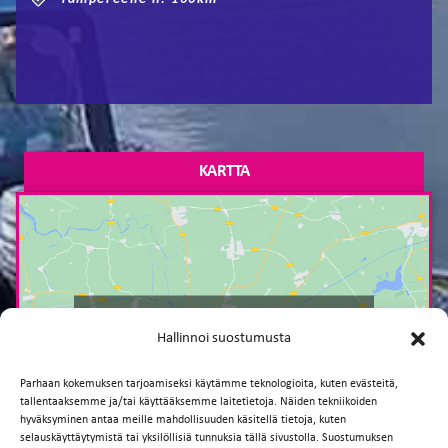
KARTTA
Paina tästä markkinointi hyväksyäksesi
Hallinnoi suostumusta
markkinointievästeet ja ottaaksesi tämän
sisällön käyttöön
Parhaan kokemuksen tarjoamiseksi käytämme teknologioita, kuten evästeitä,
tallentaaksemme ja/tai käyttääksemme laitetietoja. Näiden tekniikoiden
hyväksyminen antaa meille mahdollisuuden käsitellä tietoja, kuten
selauskäyttäytymistä tai yksilöllisiä tunnuksia tällä sivustolla. Suostumuksen