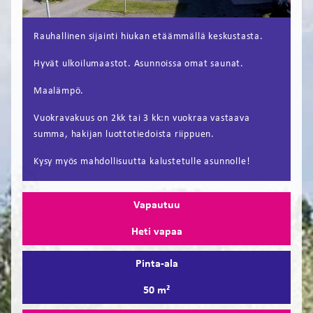
FI
Rauhallinen sijainti hiukan etäämmällä keskustasta.
EN
Hyvät ulkoilumaastot. Asunnoissa omat saunat.
Maalämpö.
Vuokravakuus on 2kk tai 3 kk:n vuokraa vastaava
summa, hakijan luottotiedoista riippuen.
Kysy myös mahdollisuutta kalustetulle asunnolle!
Vapautuu
Heti vapaa
Pinta-ala
50 m²