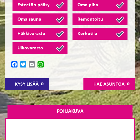
Esteetön pääsy
Oma piha
Oma sauna
Remontoitu
Häkkivarasto
Kerhotila
Ulkovarasto
Facebook
Twitter
Email
WhatsApp
KYSY LISÄÄ
HAE ASUNTOA
POHJAKUVA