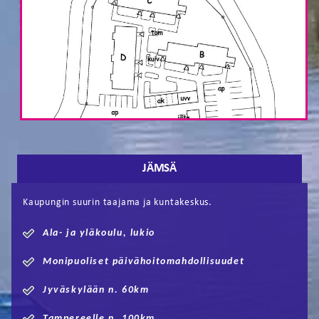
JÄMSÄ
Kaupungin suurin taajama ja kuntakeskus.
Ala- ja yläkoulu, lukio
Monipuoliset päivähoitomahdollisuudet
Jyväskylään n. 60km
Tampereelle n. 100km