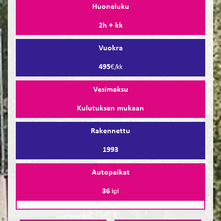
Huoneluku
2h + kk
Vuokra
495
€/kk
Vesimaksu
Kulutuksen mukaan
Rakennettu
1993
Autopaikat
36
kpl