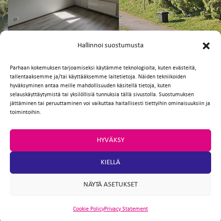
FI
EN
Hallinnoi suostumusta
Parhaan kokemuksen tarjoamiseksi käytämme teknologioita, kuten evästeitä,
tallentaaksemme ja/tai käyttääksemme laitetietoja. Näiden tekniikoiden
Facebook
Twitter
Email
WhatsApp
hyväksyminen antaa meille mahdollisuuden käsitellä tietoja, kuten
selauskäyttäytymistä tai yksilöllisiä tunnuksia tällä sivustolla. Suostumuksen
jättäminen tai peruuttaminen voi vaikuttaa haitallisesti tiettyihin ominaisuuksiin ja
toimintoihin.
HYVÄKSY
KIELLÄ
NÄYTÄ ASETUKSET
Cookie Policy
Privacy Statement
ARTIO