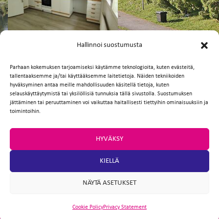
FI
EN
Hallinnoi suostumusta
Parhaan kokemuksen tarjoamiseksi käytämme teknologioita, kuten evästeitä,
tallentaaksemme ja/tai käyttääksemme laitetietoja. Näiden tekniikoiden
Facebook
Twitter
Email
WhatsApp
hyväksyminen antaa meille mahdollisuuden käsitellä tietoja, kuten
selauskäyttäytymistä tai yksilöllisiä tunnuksia tällä sivustolla. Suostumuksen
jättäminen tai peruuttaminen voi vaikuttaa haitallisesti tiettyihin ominaisuuksiin ja
toimintoihin.
HYVÄKSY
KIELLÄ
NÄYTÄ ASETUKSET
Cookie Policy
Privacy Statement
ARTIO