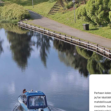
Parhaan koke
ja/tai käyttä
mahdollisuuden
sivustolla. Su