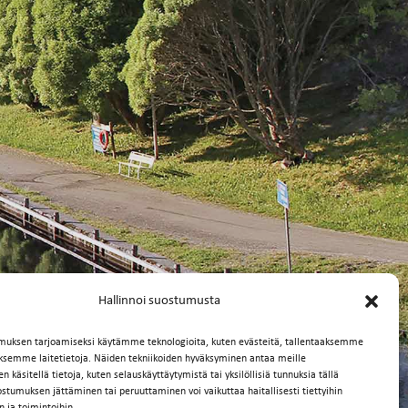
Hallinnoi suostumusta
muksen tarjoamiseksi käytämme teknologioita, kuten evästeitä, tallentaaksemme
äksemme laitetietoja. Näiden tekniikoiden hyväksyminen antaa meille
 käsitellä tietoja, kuten selauskäyttäytymistä tai yksilöllisiä tunnuksia tällä
ostumuksen jättäminen tai peruuttaminen voi vaikuttaa haitallisesti tiettyihin