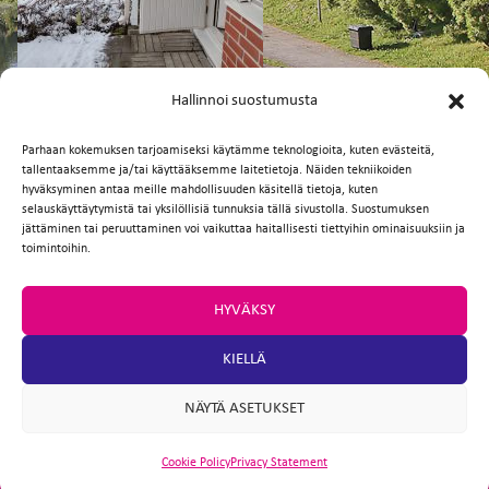
FI
EN
Hallinnoi suostumusta
Parhaan kokemuksen tarjoamiseksi käytämme teknologioita, kuten evästeitä,
tallentaaksemme ja/tai käyttääksemme laitetietoja. Näiden tekniikoiden
Facebook
Twitter
Email
WhatsApp
hyväksyminen antaa meille mahdollisuuden käsitellä tietoja, kuten
selauskäyttäytymistä tai yksilöllisiä tunnuksia tällä sivustolla. Suostumuksen
jättäminen tai peruuttaminen voi vaikuttaa haitallisesti tiettyihin ominaisuuksiin ja
toimintoihin.
HYVÄKSY
KIELLÄ
NÄYTÄ ASETUKSET
Cookie Policy
Privacy Statement
ARTIO