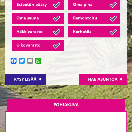
Esteetön pääsy
Oma piha
Oma sauna
Remontoitu
Häkkivarasto
Kerhotila
Ulkovarasto
Facebook
Twitter
Email
WhatsApp
KYSY LISÄÄ
HAE ASUNTOA
POHJAKUVA