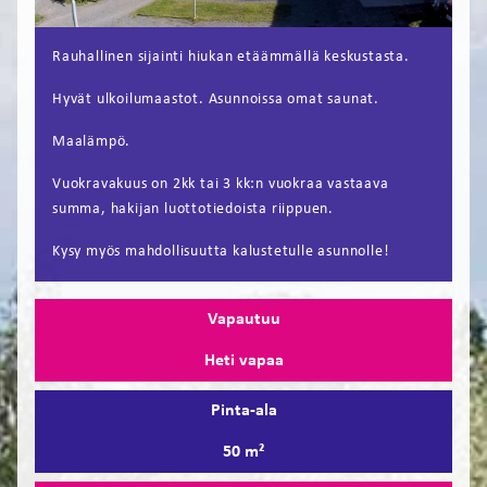
FI
Rauhallinen sijainti hiukan etäämmällä keskustasta.
EN
Hyvät ulkoilumaastot. Asunnoissa omat saunat.
Maalämpö.
Vuokravakuus on 2kk tai 3 kk:n vuokraa vastaava
summa, hakijan luottotiedoista riippuen.
Kysy myös mahdollisuutta kalustetulle asunnolle!
Vapautuu
Heti vapaa
Pinta-ala
50 m²