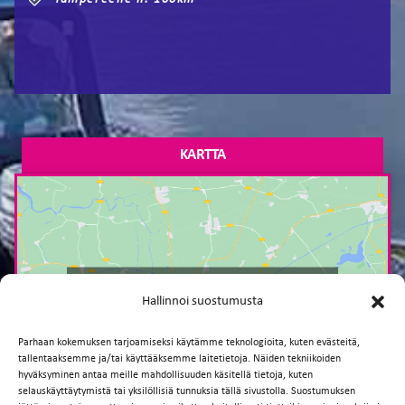
KARTTA
Paina tästä markkinointi hyväksyäksesi
Hallinnoi suostumusta
markkinointievästeet ja ottaaksesi tämän
sisällön käyttöön
Parhaan kokemuksen tarjoamiseksi käytämme teknologioita, kuten evästeitä,
tallentaaksemme ja/tai käyttääksemme laitetietoja. Näiden tekniikoiden
hyväksyminen antaa meille mahdollisuuden käsitellä tietoja, kuten
selauskäyttäytymistä tai yksilöllisiä tunnuksia tällä sivustolla. Suostumuksen