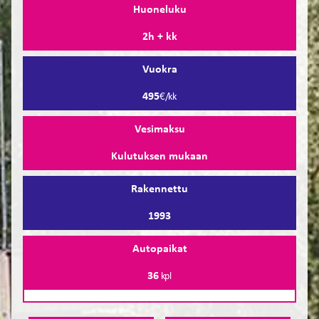
Huoneluku
2h + kk
Vuokra
495
€/kk
Vesimaksu
Kulutuksen mukaan
Rakennettu
1993
Autopaikat
36
kpl