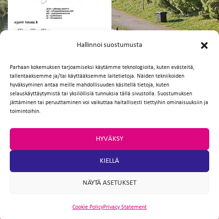
FI
EN
Hallinnoi suostumusta
Parhaan kokemuksen tarjoamiseksi käytämme teknologioita, kuten evästeitä,
tallentaaksemme ja/tai käyttääksemme laitetietoja. Näiden tekniikoiden
Facebook
Twitter
Email
WhatsApp
hyväksyminen antaa meille mahdollisuuden käsitellä tietoja, kuten
selauskäyttäytymistä tai yksilöllisiä tunnuksia tällä sivustolla. Suostumuksen
jättäminen tai peruuttaminen voi vaikuttaa haitallisesti tiettyihin ominaisuuksiin ja
toimintoihin.
HYVÄKSY
KIELLÄ
NÄYTÄ ASETUKSET
Cookie Policy
Privacy Statement
ARTIO