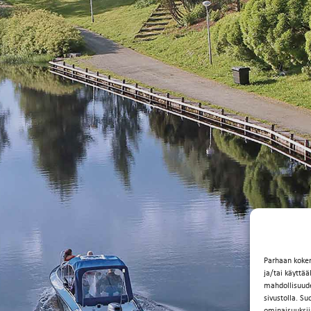
Parhaan koke
ja/tai käyttä
mahdollisuuden
sivustolla. Su