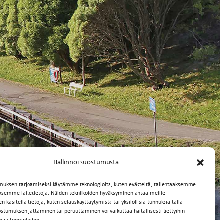
Hallinnoi suostumusta
muksen tarjoamiseksi käytämme teknologioita, kuten evästeitä, tallentaaksemme
äksemme laitetietoja. Näiden tekniikoiden hyväksyminen antaa meille
 käsitellä tietoja, kuten selauskäyttäytymistä tai yksilöllisiä tunnuksia tällä
ostumuksen jättäminen tai peruuttaminen voi vaikuttaa haitallisesti tiettyihin