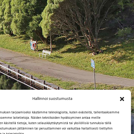
Hallinnoi suostumusta
muksen tarjoamiseksi käytämme teknologioita, kuten evästeitä, tallentaaksemme
äksemme laitetietoja. Näiden tekniikoiden hyväksyminen antaa meille
 käsitellä tietoja, kuten selauskäyttäytymistä tai yksilöllisiä tunnuksia tällä
ostumuksen jättäminen tai peruuttaminen voi vaikuttaa haitallisesti tiettyihin