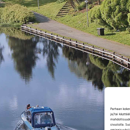
Parhaan koke
ja/tai käyttä
mahdollisuuden
sivustolla. Su