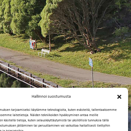
Hallinnoi suostumusta
muksen tarjoamiseksi käytämme teknologioita, kuten evästeitä, tallentaaksemme
äksemme laitetietoja. Näiden tekniikoiden hyväksyminen antaa meille
 käsitellä tietoja, kuten selauskäyttäytymistä tai yksilöllisiä tunnuksia tällä
ostumuksen jättäminen tai peruuttaminen voi vaikuttaa haitallisesti tiettyihin