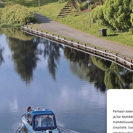
Parhaan koke
ja/tai käyttä
mahdollisuuden
sivustolla. Su