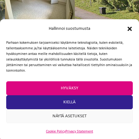
FI
EN
Hallinnoi suostumusta
Parhaan kokemuksen tarjoamiseksi käytämme teknologioita, kuten evästeitä,
tallentaaksemme ja/tai käyttääksemme laitetietoja. Näiden tekniikoiden
Facebook
Twitter
Email
WhatsApp
hyväksyminen antaa meille mahdollisuuden käsitellä tietoja, kuten
selauskäyttäytymistä tai yksilöllisiä tunnuksia tällä sivustolla. Suostumuksen
jättäminen tai peruuttaminen voi vaikuttaa haitallisesti tiettyihin ominaisuuksiin ja
toimintoihin.
HYVÄKSY
KIELLÄ
NÄYTÄ ASETUKSET
Cookie Policy
Privacy Statement
ARTIO