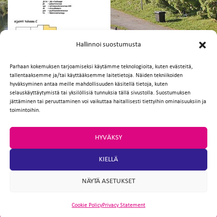
FI
EN
Hallinnoi suostumusta
Parhaan kokemuksen tarjoamiseksi käytämme teknologioita, kuten evästeitä,
tallentaaksemme ja/tai käyttääksemme laitetietoja. Näiden tekniikoiden
Facebook
Twitter
Email
WhatsApp
hyväksyminen antaa meille mahdollisuuden käsitellä tietoja, kuten
selauskäyttäytymistä tai yksilöllisiä tunnuksia tällä sivustolla. Suostumuksen
jättäminen tai peruuttaminen voi vaikuttaa haitallisesti tiettyihin ominaisuuksiin ja
toimintoihin.
HYVÄKSY
KIELLÄ
NÄYTÄ ASETUKSET
Cookie Policy
Privacy Statement
ARTIO