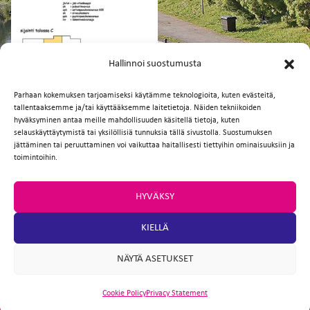
FI
EN
Hallinnoi suostumusta
Parhaan kokemuksen tarjoamiseksi käytämme teknologioita, kuten evästeitä,
tallentaaksemme ja/tai käyttääksemme laitetietoja. Näiden tekniikoiden
Facebook
Twitter
Email
WhatsApp
hyväksyminen antaa meille mahdollisuuden käsitellä tietoja, kuten
selauskäyttäytymistä tai yksilöllisiä tunnuksia tällä sivustolla. Suostumuksen
jättäminen tai peruuttaminen voi vaikuttaa haitallisesti tiettyihin ominaisuuksiin ja
toimintoihin.
HYVÄKSY
KIELLÄ
NÄYTÄ ASETUKSET
Cookie Policy
Privacy Statement
ARTIO