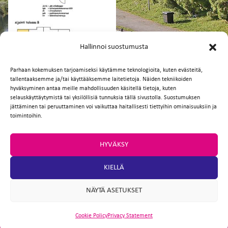
FI
EN
Hallinnoi suostumusta
Parhaan kokemuksen tarjoamiseksi käytämme teknologioita, kuten evästeitä,
tallentaaksemme ja/tai käyttääksemme laitetietoja. Näiden tekniikoiden
Facebook
Twitter
Email
WhatsApp
hyväksyminen antaa meille mahdollisuuden käsitellä tietoja, kuten
selauskäyttäytymistä tai yksilöllisiä tunnuksia tällä sivustolla. Suostumuksen
jättäminen tai peruuttaminen voi vaikuttaa haitallisesti tiettyihin ominaisuuksiin ja
toimintoihin.
HYVÄKSY
KIELLÄ
NÄYTÄ ASETUKSET
Cookie Policy
Privacy Statement
ARTIO