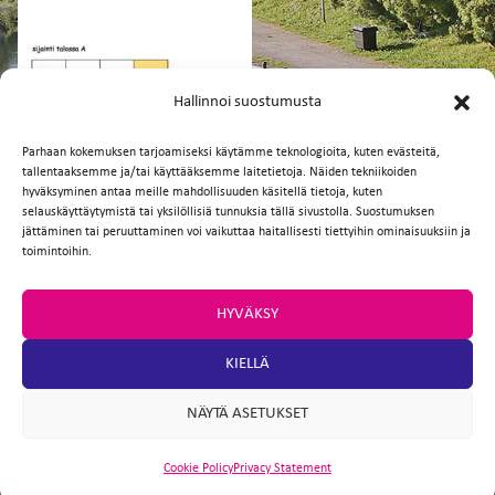
FI
EN
Hallinnoi suostumusta
Parhaan kokemuksen tarjoamiseksi käytämme teknologioita, kuten evästeitä,
tallentaaksemme ja/tai käyttääksemme laitetietoja. Näiden tekniikoiden
Facebook
Twitter
Email
WhatsApp
hyväksyminen antaa meille mahdollisuuden käsitellä tietoja, kuten
selauskäyttäytymistä tai yksilöllisiä tunnuksia tällä sivustolla. Suostumuksen
jättäminen tai peruuttaminen voi vaikuttaa haitallisesti tiettyihin ominaisuuksiin ja
toimintoihin.
HYVÄKSY
KIELLÄ
NÄYTÄ ASETUKSET
Cookie Policy
Privacy Statement
ARTIO