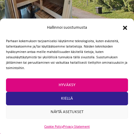
FI
EN
Hallinnoi suostumusta
Parhaan kokemuksen tarjoamiseksi käytämme teknologioita, kuten evästeitä,
tallentaaksemme ja/tai käyttääksemme laitetietoja. Näiden tekniikoiden
Facebook
Twitter
Email
WhatsApp
hyväksyminen antaa meille mahdollisuuden käsitellä tietoja, kuten
selauskäyttäytymistä tai yksilöllisiä tunnuksia tällä sivustolla. Suostumuksen
jättäminen tai peruuttaminen voi vaikuttaa haitallisesti tiettyihin ominaisuuksiin ja
toimintoihin.
HYVÄKSY
KIELLÄ
NÄYTÄ ASETUKSET
Cookie Policy
Privacy Statement
ARTIO