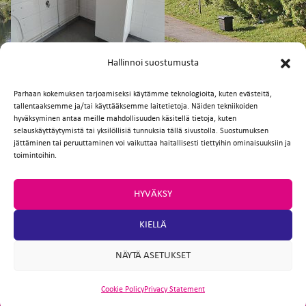
FI
EN
Hallinnoi suostumusta
Parhaan kokemuksen tarjoamiseksi käytämme teknologioita, kuten evästeitä,
tallentaaksemme ja/tai käyttääksemme laitetietoja. Näiden tekniikoiden
Facebook
Twitter
Email
WhatsApp
hyväksyminen antaa meille mahdollisuuden käsitellä tietoja, kuten
selauskäyttäytymistä tai yksilöllisiä tunnuksia tällä sivustolla. Suostumuksen
jättäminen tai peruuttaminen voi vaikuttaa haitallisesti tiettyihin ominaisuuksiin ja
toimintoihin.
HYVÄKSY
KIELLÄ
NÄYTÄ ASETUKSET
Cookie Policy
Privacy Statement
ARTIO