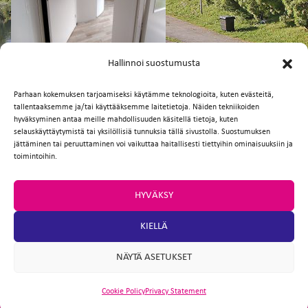
FI
EN
Hallinnoi suostumusta
Parhaan kokemuksen tarjoamiseksi käytämme teknologioita, kuten evästeitä,
tallentaaksemme ja/tai käyttääksemme laitetietoja. Näiden tekniikoiden
Facebook
Twitter
Email
WhatsApp
hyväksyminen antaa meille mahdollisuuden käsitellä tietoja, kuten
selauskäyttäytymistä tai yksilöllisiä tunnuksia tällä sivustolla. Suostumuksen
jättäminen tai peruuttaminen voi vaikuttaa haitallisesti tiettyihin ominaisuuksiin ja
toimintoihin.
HYVÄKSY
KIELLÄ
NÄYTÄ ASETUKSET
Cookie Policy
Privacy Statement
ARTIO